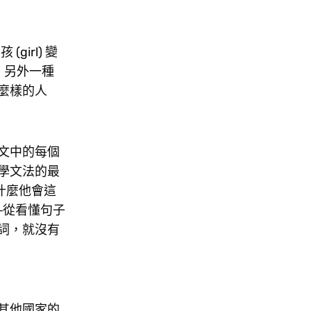
irl) 變
錯。另外一種
麼樣的人
文中的每個
學文法的最
為什麼他會這
─從看懂句子
詞，就沒有
其他國家的