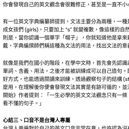
你會發現自己的英文觀念會很難修正，甚至是一直不小
有一位英文字典編纂師提到，文法主要分為兩種，一種是存在你大腦
成女孩們 (girls)，只要加上 “s” 就變複數，像
則是，當你認識一個單字「帽子」，你就知道他是拿來
戴，字典編撰師們稱這種為文法的用法，找出文法的意
就像是我們在國小的階段，在學中文時，首先會先認識
單詞、含義、用法，之後才能被訓練成可以自己造句。
好方式，也能透過閱讀來訓練，透過觀察句子的結構 (struc
麼用，在理解後你便會發現文法其實是有跡可循的，並
開始》作者提到：「一生必學的英文文法觀念只有一條
看不懂的句子。」
心結三、口音不是台灣人專屬
台灣人普遍對於自己的英文口音非常在意，也許認為沒