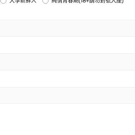
大學新鮮人
純情青春期(18+請勿對號入座)