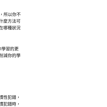
內容，所以你不
什麼方法可
在哪種狀況
你學習的更
削減你的學
慣性犯錯，
慣犯錯時，