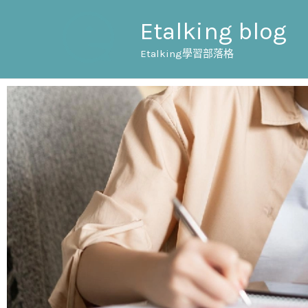
跳
Etalking blog
至
主
Etalking學習部落格
要
內
容