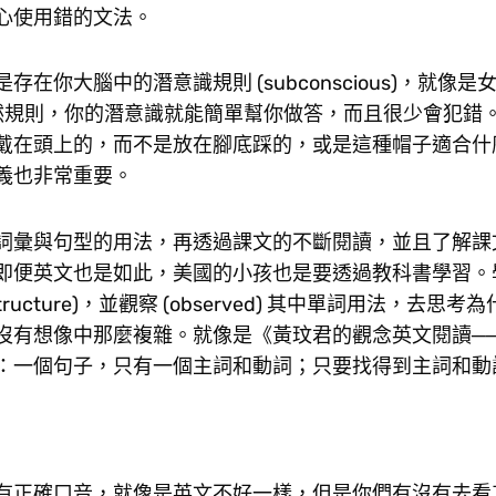
心使用錯的文法。
中的潛意識規則 (subconscious)，就像是女孩 (g
這樣的自然規則，你的潛意識就能簡單幫你做答，而且很少會犯
戴在頭上的，而不是放在腳底踩的，或是這種帽子適合什
義也非常重要。
詞彙與句型的用法，再透過課文的不斷閱讀，並且了解課
即便英文也是如此，美國的小孩也是要透過教科書學習。
ture)，並觀察 (observed) 其中單詞用法，去思考
沒有想像中那麼複雜。就像是《黃玟君的觀念英文閱讀─
：一個句子，只有一個主詞和動詞；只要找得到主詞和動
有正確口音，就像是英文不好一樣，但是你們有沒有去看