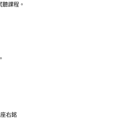
試聽課程。
。
的座右銘