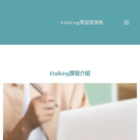
跳
至
主
Etalking學習部落格
要
內
容
Etalking課程介紹