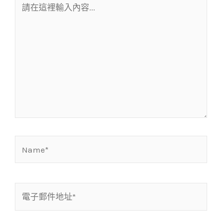
在
這
裡
輸
入
內
容...
Name*
電
子
郵