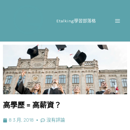
跳
至
主
Etalking學習部落格
要
內
容
高學歷 = 高薪資？
8 3 月, 2018
沒有評論