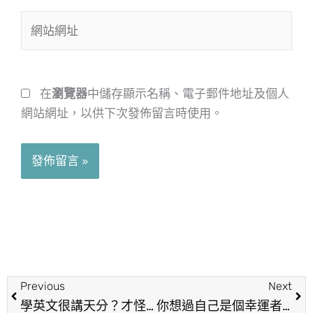
件
網
地
站
址
網
*
址
在
瀏覽器
中儲存顯示名稱、電子郵件地址及個人
網站網址，以供下次發佈留言時使用。
上一頁
下
Previous
Next
學英文很講天分？才怪！
你想過自己是個幸運者嗎?