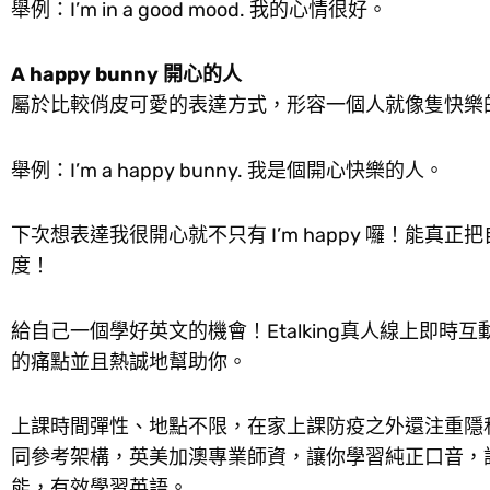
舉例：I’m in a good mood. 我的心情很好。
A happy bunny 開心的人
屬於比較俏皮可愛的表達方式，形容一個人就像隻快樂的小
舉例：I’m a happy bunny. 我是個開心快樂的人。
下次想表達我很開心就不只有 I’m happy 囉！能
度！
給自己一個學好英文的機會！Etalking真人線上即
的痛點並且熱誠地幫助你。
上課時間彈性、地點不限，在家上課防疫之外還注重隱
同參考架構，英美加澳專業師資，讓你學習純正口音，
能，有效學習英語。