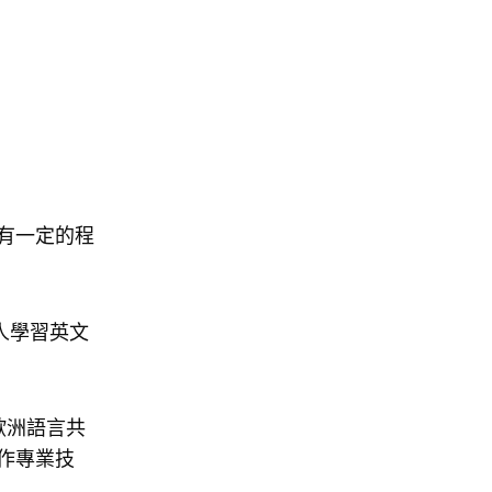
庫有一定的程
人學習英文
歐洲語言共
作專業技