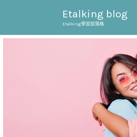
跳
Etalking blog
至
主
Etalking學習部落格
要
內
容