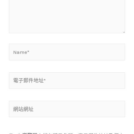
入
內
容...
Name*
電
子
郵
件
網
地
站
址
網
*
址