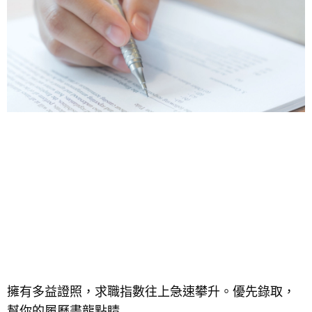
擁有多益證照，求職指數往上急速攀升。優先錄取，
幫你的履歷畫龍點睛