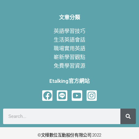
文章分類
英語學習技巧
生活英語會話
職場實用英語
嶄新學習觀點
免費學習資源
Etalking官方網站
F
L
Y
I
a
i
o
n
c
n
u
s
搜
e
e
t
t
尋
b
u
a
©文樺數位互動股份有限公司 2022
o
b
g