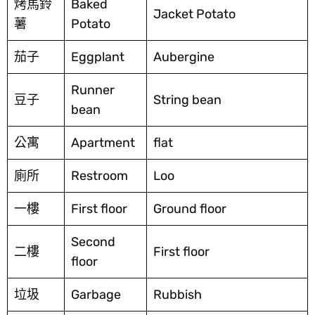
烤馬鈴
Baked
Jacket Potato
薯
Potato
茄子
Eggplant
Aubergine
Runner
豆子
String bean
bean
公寓
Apartment
flat
廁所
Restroom
Loo
一樓
First floor
Ground floor
Second
二樓
First floor
floor
垃圾
Garbage
Rubbish