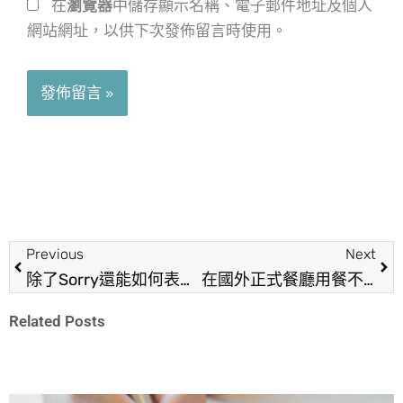
在
瀏覽器
中儲存顯示名稱、電子郵件地址及個人
網站網址，以供下次發佈留言時使用。
上一頁
下
Previous
Next
除了Sorry還能如何表達歉意？
在國外正式餐廳用餐不害怕！從國際禮儀開始，名媛紳士的品味基本功
Related Posts