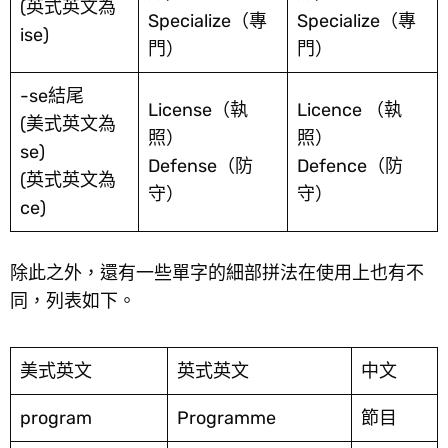
(英式英文為
Specialize（專
Specialize（專
ise)
門）
門）
-se結尾
License（執
Licence （執
(美式英文為
照）
照）
se)
Defense（防
Defence（防
(英式英文為
守）
守）
ce)
除此之外，還有一些單字的細部拼法在使用上也有不
同，列表如下。
美式英文
英式英文
中文
program
Programme
節目