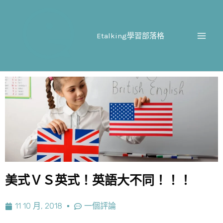
跳
至
主
Etalking學習部落格
要
內
容
美式ＶＳ英式！英語大不同！！！
11 10 月, 2018
一個評論