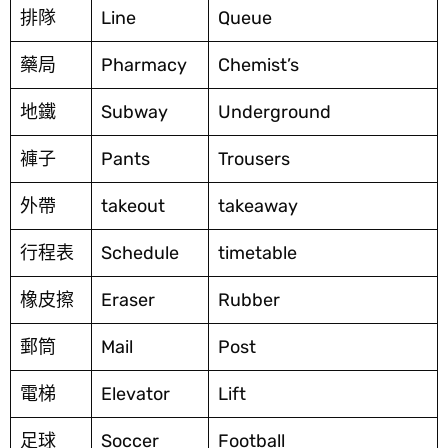
排隊
Line
Queue
藥局
Pharmacy
Chemist’s
地鐵
Subway
Underground
褲子
Pants
Trousers
外帶
takeout
takeaway
行程表
Schedule
timetable
橡皮擦
Eraser
Rubber
郵筒
Mail
Post
電梯
Elevator
Lift
足球
Soccer
Football