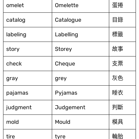
omelet
Omelette
蛋捲
catalog
Catalogue
目錄
labeling
Labelling
標籤
story
Storey
故事
check
Cheque
支票
gray
grey
灰色
pajamas
Pyjamas
睡衣
judgment
Judgement
判斷
mold
Mould
模具
tire
tyre
輪胎