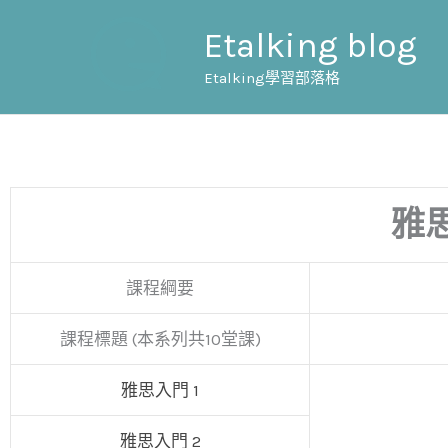
跳
Etalking blog
至
主
Etalking學習部落格
要
內
容
雅思
課程綱要
課程標題 (本系列共10堂課)
雅思入門 1
雅思入門 2