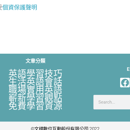
受
個資保護聲明
文章分類
E
英語學習技巧
F
生活英語會話
a
職場實用英語
c
嶄新學習觀點
搜
e
免費學習資源
尋
b
o
©文樺數位互動股份有限公司 2022