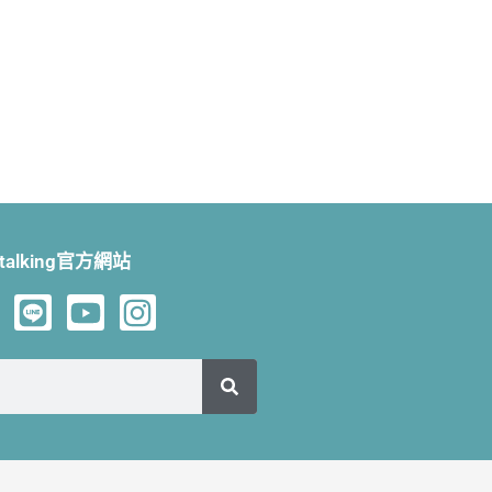
talking官方網站
L
Y
I
i
o
n
n
u
s
e
t
t
u
a
b
g